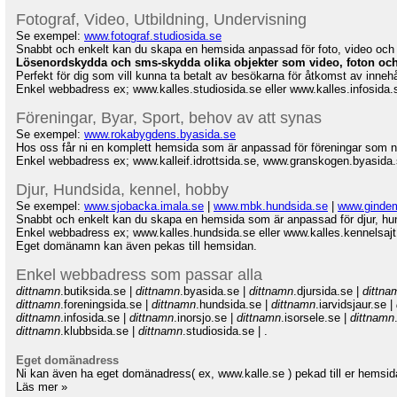
Fotograf, Video, Utbildning, Undervisning
Se exempel:
www.fotograf.studiosida.se
Snabbt och enkelt kan du skapa en hemsida anpassad för foto, video och
Lösenordskydda och sms-skydda olika objekter som video, foton och
Perfekt för dig som vill kunna ta betalt av besökarna för åtkomst av innehål
Enkel webbadress ex; www.kalles.studiosida.se eller www.kalles.infosida.
Föreningar, Byar,
Sport,
behov av att synas
Se exempel:
www.rokabygdens.byasida.se
Hos oss får ni en komplett hemsida som är anpassad för föreningar som ni
Enkel webbadress ex; www.kalleif.idrottsida.se, www.granskogen.byasida.s
Djur, Hundsida, kennel, hobby
Se exempel:
www.sjobacka.imala.se
|
www.mbk.hundsida.se
|
www.ginde
Snabbt och enkelt kan du skapa en hemsida som är anpassad för djur, hu
Enkel webbadress ex; www.kalles.hundsida.se eller www.kalles.kennelsajt
Eget domänamn kan även pekas till hemsidan.
Enkel webbadress som passar alla
dittnamn
.butiksida.se |
dittnamn
.byasida.se |
dittnamn
.djursida.se |
dittna
dittnamn
.foreningsida.se |
dittnamn
.hundsida.se |
dittnamn
.iarvidsjaur.se |
dittnamn
.infosida.se |
dittnamn
.inorsjo.se |
dittnamn
.isorsele.se |
dittnamn
dittnamn
.klubbsida.se |
dittnamn
.studiosida.se | .
Eget domänadress
Ni kan även ha eget domänadress( ex, www.kalle.se ) pekad till er hemsid
Läs mer »