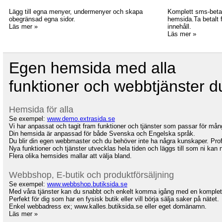
Lägg till egna menyer, undermenyer och skapa
Komplett sms-betaln
obegränsad egna sidor.
hemsida.Ta betalt f
Läs mer »
innehåll.
Läs mer »
Egen hemsida med alla
funktioner och webbtjänster d
Hemsida för alla
Se exempel:
www.demo.extrasida.se
Vi har anpassat och tagit fram funktioner och tjänster som passar för m
Din hemsida är anpassad för både Svenska och Engelska språk.
Du blir din egen webbmaster och du behöver inte ha några kunskaper. Proffsig
Nya funktioner och tjänster utvecklas hela tiden och läggs till som ni kan 
Flera olika hemsides mallar att välja bland.
Webbshop, E-butik och produktförsäljning
Se exempel:
www.webbshop.butiksida.se
Med våra tjänster kan du snabbt och enkelt komma igång med en komplet
Perfekt för dig som har en fysisk butik eller vill börja sälja saker på nätet.
Enkel webbadress ex; www.kalles.butiksida.se eller eget domänamn.
Läs mer »