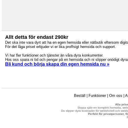
Allt detta för endast 290kr
Det ska inte vara dyrt att ha en egen hemsida eller nätbutik eftersom digit
För det låga priset erbjuder vi er lika proffsigt hemsida och support.
Vi har fler funktioner och tjänster än våra dyra konkurrenter.
Hos oss spara ni tid och pengar på en hemsida och ni slipper onödigt dyr
Bli kund och börja skapa din egen hemsida nu »
Beställ
|
Funktioner
|
Om oss
|
A
Alla pri
S
kapa själv en komplett hemsida, web
Du slipper dyra kostnader för webbhotell och webbma
Perfekt för privatpersoner, 